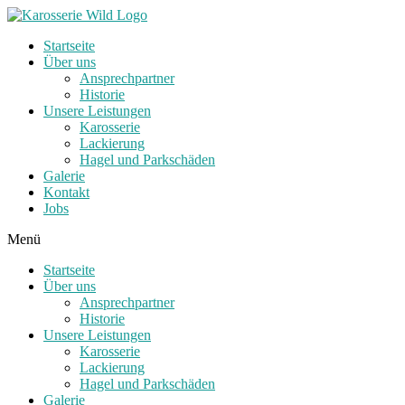
Zum
Inhalt
Startseite
springen
Über uns
Ansprechpartner
Historie
Unsere Leistungen
Karosserie
Lackierung
Hagel und Parkschäden
Galerie
Kontakt
Jobs
Menü
Startseite
Über uns
Ansprechpartner
Historie
Unsere Leistungen
Karosserie
Lackierung
Hagel und Parkschäden
Galerie