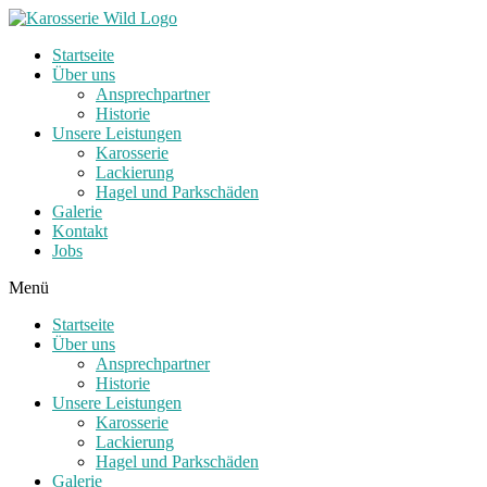
Zum
Inhalt
Startseite
springen
Über uns
Ansprechpartner
Historie
Unsere Leistungen
Karosserie
Lackierung
Hagel und Parkschäden
Galerie
Kontakt
Jobs
Menü
Startseite
Über uns
Ansprechpartner
Historie
Unsere Leistungen
Karosserie
Lackierung
Hagel und Parkschäden
Galerie